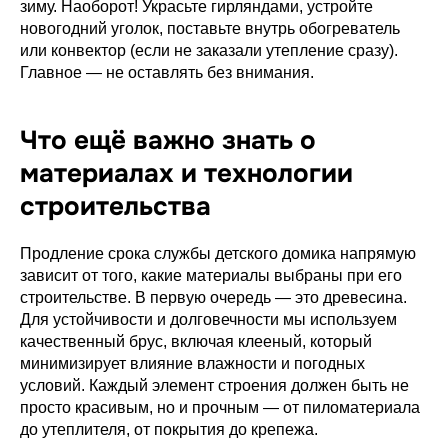
зиму. Наоборот! Украсьте гирляндами, устройте
новогодний уголок, поставьте внутрь обогреватель
или конвектор (если не заказали утепление сразу).
Главное — не оставлять без внимания.
Что ещё важно знать о
материалах и технологии
строительства
Каталог
Услуги
Продление срока службы детского домика напрямую
О компании
зависит от того, какие материалы выбраны при его
строительстве. В первую очередь — это древесина.
Для бизнеса
Для устойчивости и долговечности мы используем
Блог
качественный брус, включая клееный, который
минимизирует влияние влажности и погодных
Контакты
условий. Каждый элемент строения должен быть не
просто красивым, но и прочным — от пиломатериала
до утеплителя, от покрытия до крепежа.
+7 921 020-99-75