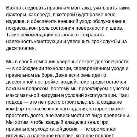
info@hochu-domik.ru
Важно следовать правилам монтажа, учитывать такие
факторы, как среда, в которой будет размещено
изделие, и обеспечить внешний уход: обслуживание,
Заказать звонок
покраска, контроль состояния поверхности и швов.
Такие рекомендации позволяют сохранить
надежность конструкции и увеличить срок службы на
десятилетия.
Политика конфиденциальности | Соглашение
Мы в своей компании уверены: секрет долговечности
на обработку персональных данных
— в соблюдении технологии, своевременном уходе и
©Хочу домик, 2026
правильном выборе. Даже если речь идёт о
деревянной постройке, воздействие среды остаётся
Сайт разработан VM.studio
важным вопросом, поэтому мы проектируем с учётом
максимальной нагрузки и условий эксплуатации. Наш
подход — это не просто строительство, а создание
комфортного и безопасного здания, которое сможет
простоять долго, вне зависимости от вида древесины.
Мы хотим, чтобы каждый владелец знал: при
правильном уходе такой домик — не временная
игрушка, а надёжное изделие, которое подарит