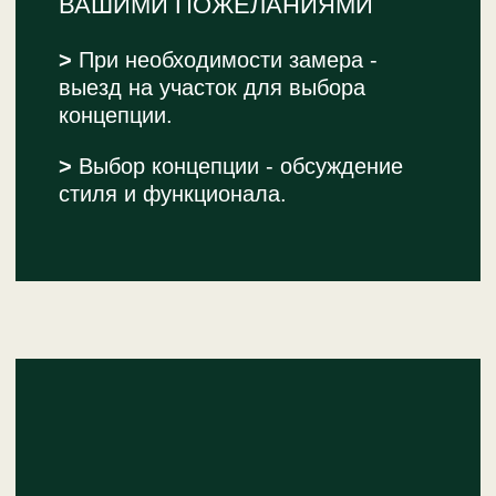
4 шаг:
ТРАНСПОРТИРОВКА -
ДОСТАВКА ВСЕХ ЭЛЕМЕНТОВ
НА УЧАСТОК И УСТАНОВКА
>
Подготовка основания - установка
опор и креплений.
>
Сборка конструкции - монтаж
всех элементов.
>
Установка лестниц и ограждений.
>
Финальная проверка -
тестирование безопасности.
>
Уборка территории - приведение
участка в порядок.