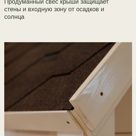
Комплекс разработан из качественных
материалов: древесина камерной сушки
(сосна), клееный брус, стеклопакеты,
колотый шиндель из сибирской
лиственницы, армированный канат в
сетке, горка из нержавеющей стали,
долговечные масла и эмали.
Обсудить проект