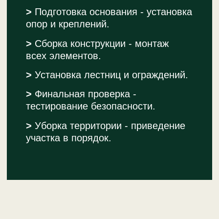
Каталог
Услуги
О компании
Для бизнеса
Блог
Контакты
+7 921 020-99-75
info@hochu-domik.ru