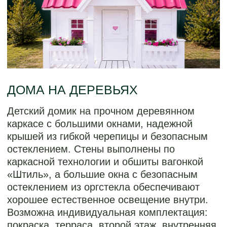
Детский домик на прочном деревянном
каркасе с большими окнами, надежной
крышей из гибкой черепицы и безопасным
остеклением. Стены выполнены по
каркасной технологии и обшиты вагонкой
«Штиль», а большие окна с безопасным
остеклением из оргстекла обеспечивают
хорошее естественное освещение внутри.
Возможна индивидуальная комплектация:
покраска, терраса, второй этаж, внутренняя
Стоимость: от 386 000 ₽
отделка и другие опции
Стоимость с благоустройством: от 1 920 000 ₽
Обсудить проект