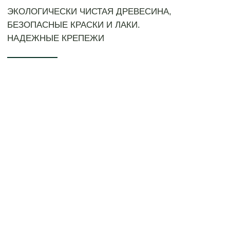
ВАШИМИ ПОЖЕЛАНИЯМИ
>
При необходимости замера -
выезд на участок для выбора
концепции.
>
Выбор концепции - обсуждение
стиля и функционала.