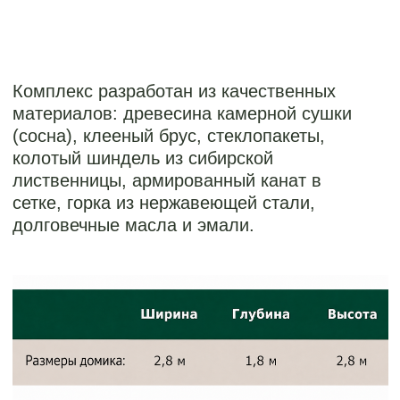
2 шаг:
ПРОЕКТИРОВАНИЕ.
СОЗДАНИЕ 3D-МОДЕЛИ.
ВИЗУАЛИЗАЦИЯ БУДУЩЕГО
ДОМА
>
Разработка чертежей - детальная
проработка конструкции.
>
Подбор материалов, расчет нагрузок
- обеспечение безопасности.
>
Согласование проекта -
утверждение финального варианта.
>
Составление сметы, расчет
стоимости и подписание договора.