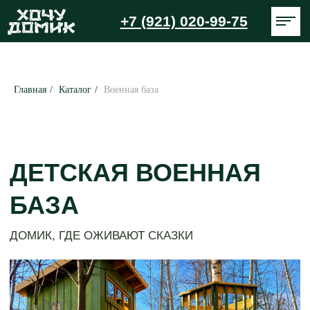
+7 (921) 020-99-75
Главная
/
Каталог
/
Военная база
ДЕТСКАЯ ВОЕННАЯ
БАЗА
ДОМИК, ГДЕ ОЖИВАЮТ СКАЗКИ
ДОМА НА ДЕРЕВЬЯХ