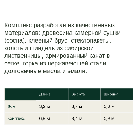
3 шаг:
ПРОИЗВОДСТВО:
ПОДГОТОВКА
И ИЗГОТОВЛЕНИЕ ДОМИКА
>
Закупка материалов:
использование только
качественных компонентов.
>
Изготовление элементов - сборка
всех деталей в мастерской.
>
Антикоррозийная обработка -
защита металлических деталей,
устранение дефектов древесины,
скругление углов, шлифовка в
несколько этапов.
>
Составление сметы, расчет
стоимости и подписание договора.