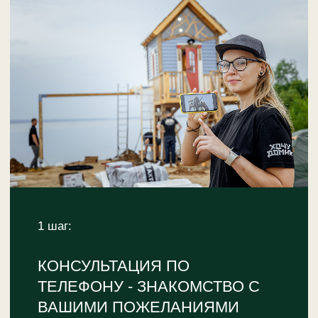
всех элементов.
>
Установка лестниц и ограждений.
>
Финальная проверка -
тестирование безопасности.
>
Уборка территории - приведение
участка в порядок.
СОЗДАДИМ
УНИКАЛЬНОЕ
ПРОСТРАНСТВО
ДЛЯ ОТДЫХА И