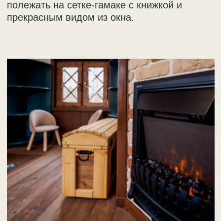
1 шаг:
КОНСУЛЬТАЦИЯ ПО
ТЕЛЕФОНУ - ЗНАКОМСТВО С
ВАШИМИ ПОЖЕЛАНИЯМИ
>
При необходимости замера -
выезд на участок для выбора
концепции.
>
Выбор концепции - обсуждение
стиля и функционала.