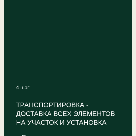
Для бизнеса
Блог
Контакты
+7 921 020-99-75
info@hochu-domik.ru
Заказать звонок
Политика конфиденциальности | Соглашение на
обработку персональных данных
©Хочу домик, 2026
Сайт разработан VM.studio