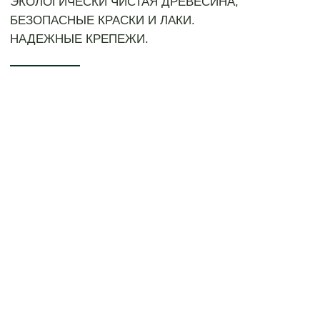
>
Подбор материалов, расчет нагрузок
- обеспечение безопасности.
>
Согласование проекта -
утверждение финального варианта.
>
Составление сметы, расчет
стоимости и подписание договора.